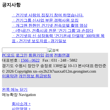
공지사항
ㆍ건기넷 사랑의 집짖기 참여 하였습니다.
ㆍ건기그룹 신사업 부문 경력사원 모집
ㆍ개그맨 한현민 건기넷 전속모델 촬영 영상
ㆍ(주)공간, 건축시공 전문 ‘건기 그룹’과 손잡다
ㆍ건기넷의 신 성장동력 ‘건기온새 단열재’ 300억원 목
표 - 건기넷 보도자료 - 경기일보
PC모드
로그인
회원가입
검색
전화연결
대표번호 :
1566 - 0622
Fax : 031 - 248 - 5882
경기도 수원시 장안구 송정로 138번길 10-13 본사대표:한만준
© 2026 Copyrights xn--oy2b23t7uaxxa012m.geonginet.com
이용약관
개인정보 취급방침
왼쪽 메뉴 닫기
메뉴확장
Navigation
회사소개
+
사업영역
+