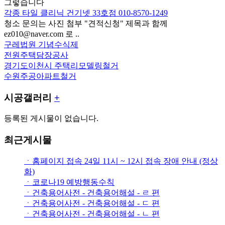
그렇습니다
각종 타일 클리닉 건기넷 33호점 010-8570-1249
청소 문의는 사진 첨부 "견적신청" 제목과 함께
ez010@naver.com 로 ..
구레법원 기념수식제
전원주택담장공사
경기도이천시 주택리모델링철거
수원주공아파트철거
시공갤러리
+
등록된 게시물이 없습니다.
최근게시물
ㆍ홈페이지 접속 24일 11시 ~ 12시 접속 장애 안내 (정상
화)
ㆍ코로나19 예방행동수칙
ㆍ건축용어사전 - 건축용어해설 - ㄹ 편
ㆍ건축용어사전 - 건축용어해설 - ㄷ 편
ㆍ건축용어사전 - 건축용어해설 - ㄴ 편