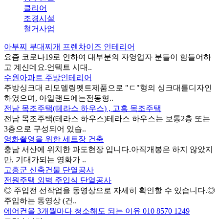
클리어
조경시설
철거사업
아부찌 부대찌개 프렌차이즈 인테리어
요즘 코로나19로 인하여 대부분의 자영업자 분들이 힘들어하
고 계신데요.언텍트 시대..
수원아파트 주방인테리어
주방싱크대 리모델링펫트제품으로 "ㄷ"형의 싱크대를디자인
하였으며, 아일랜드에는전동형..
전남 목조주택(테라스 하우스) , 고흥 목조주택
전남 목조주택(테라스 하우스)테라스 하우스는 보통2층 또는
3층으로 구성되어 있습..
영화촬영을 위한 세트장 건축
충남 서산에 위치한 파도현장 입니다.아직개봉은 하지 않았지
만, 기대가되는 영화가 ..
고흥군 신축건물 단열공사
전원주택 외벽 주입식 단열공사
◎ 주입전 선작업을 동영상으로 자세히 확인할 수 있습니다.◎
주입하는 동영상 (건..
에어컨을 3개월마다 청소해도 되는 이유 010 8570 1249