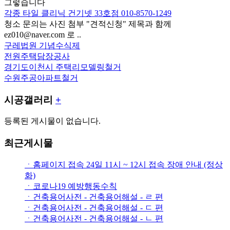
그렇습니다
각종 타일 클리닉 건기넷 33호점 010-8570-1249
청소 문의는 사진 첨부 "견적신청" 제목과 함께
ez010@naver.com 로 ..
구레법원 기념수식제
전원주택담장공사
경기도이천시 주택리모델링철거
수원주공아파트철거
시공갤러리
+
등록된 게시물이 없습니다.
최근게시물
ㆍ홈페이지 접속 24일 11시 ~ 12시 접속 장애 안내 (정상
화)
ㆍ코로나19 예방행동수칙
ㆍ건축용어사전 - 건축용어해설 - ㄹ 편
ㆍ건축용어사전 - 건축용어해설 - ㄷ 편
ㆍ건축용어사전 - 건축용어해설 - ㄴ 편