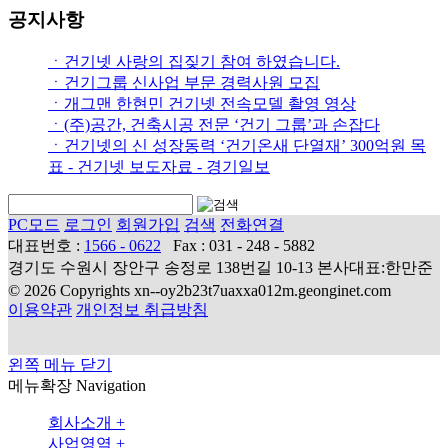
공지사항
ㆍ건기넷 사랑의 집짖기 참여 하였습니다.
ㆍ건기그룹 신사업 부문 경력사원 모집
ㆍ개그맨 한현민 건기넷 전속모델 촬영 영상
ㆍ(주)공간, 건축시공 전문 ‘건기 그룹’과 손잡다
ㆍ건기넷의 신 성장동력 ‘건기온새 단열재’ 300억원 목
표 - 건기넷 보도자료 - 경기일보
PC모드
로그인
회원가입
검색
전화연결
대표번호 :
1566 - 0622
Fax : 031 - 248 - 5882
경기도 수원시 장안구 송정로 138번길 10-13 본사대표:한만준
© 2026 Copyrights xn--oy2b23t7uaxxa012m.geonginet.com
이용약관
개인정보 취급방침
왼쪽 메뉴 닫기
메뉴확장
Navigation
회사소개
+
사업영역
+