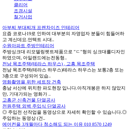
클리어
조경시설
철거사업
아부찌 부대찌개 프렌차이즈 인테리어
요즘 코로나19로 인하여 대부분의 자영업자 분들이 힘들어하
고 계신데요.언텍트 시대..
수원아파트 주방인테리어
주방싱크대 리모델링펫트제품으로 "ㄷ"형의 싱크대를디자인
하였으며, 아일랜드에는전동형..
전남 목조주택(테라스 하우스) , 고흥 목조주택
전남 목조주택(테라스 하우스)테라스 하우스는 보통2층 또는
3층으로 구성되어 있습..
영화촬영을 위한 세트장 건축
충남 서산에 위치한 파도현장 입니다.아직개봉은 하지 않았지
만, 기대가되는 영화가 ..
고흥군 신축건물 단열공사
전원주택 외벽 주입식 단열공사
◎ 주입전 선작업을 동영상으로 자세히 확인할 수 있습니다.◎
주입하는 동영상 (건..
에어컨을 3개월마다 청소해도 되는 이유 010 8570 1249