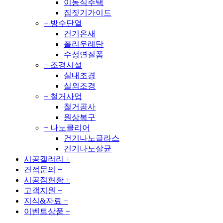
이동식주택
집짓기가이드
+
방수단열
건기온새
폴리우레탄
수성연질폼
+
조경시설
실내조경
실외조경
+
철거사업
철거공사
원상복구
+
나노클리어
건기나노글라스
건기나노살균
시공갤러리
+
견적문의
+
시공점현황
+
고객지원
+
지식&자료
+
이벤트상품
+