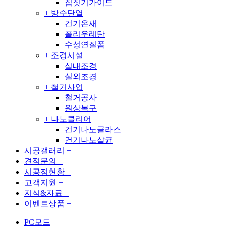
집짓기가이드
+
방수단열
건기온새
폴리우레탄
수성연질폼
+
조경시설
실내조경
실외조경
+
철거사업
철거공사
원상복구
+
나노클리어
건기나노글라스
건기나노살균
시공갤러리
+
견적문의
+
시공점현황
+
고객지원
+
지식&자료
+
이벤트상품
+
PC모드