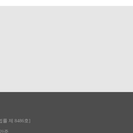
 제 8486호]
한만준