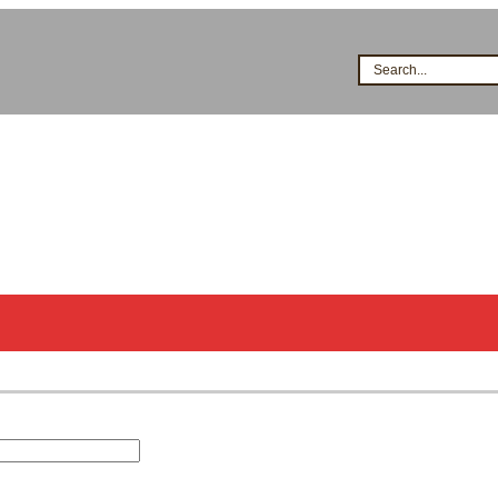
Search...
시공점현황
고객지원
지식&자료
이벤