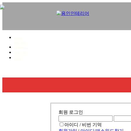
HOME
사이트맵
마이페이지
회원가입
로그인
회사소개
사업영역
시공갤러리
견적문의
회원 로그인
아이디 / 비번 기억
회원가입
|
아이디/패스워드찾기