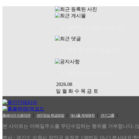
등록된 게시물이 없습니다.
등록된 댓글이 없습니다.
공지사항이 없습니다.
2026.08
일
월
화
수
목
금
토
01
02
03
04
05
06
07
08
09
10
11
12
13
14
15
|
|
|
|
홈페이지 이용약관
개인정보 취급방침
게시물 게재원칙
건기그룹
16
17
18
19
20
21
22
23
24
25
26
27
28
29
본 사이트는 이메일주소를 무단수집하는 행위를 거부합니다. [법률
30
31
본사 : 경기도 수원시 장안구 송정로 138번길 10-13 본사대표: