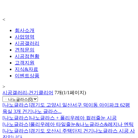
<
회사소개
사업영역
시공갤러리
견적문의
시공점현황
고객지원
지식&자료
이벤트상품
>
시공갤러리-건기클리어
7개(1/1페이지)
[나노글라스]
경기도 고양시 일산서구 덕이동 아이파크 62평
욕실 3개 건기나노 글라스...
[나노글라스]
나노글라스 + 폴리우레아 컬러줄눈 시공
[나노글라스]
폴리우레아 타일줄눈&나노글라스&레지나 엔틱
[나노글라스]
경기도 오산시 주택단지 건기나노글라스 시공 사
진입니다.