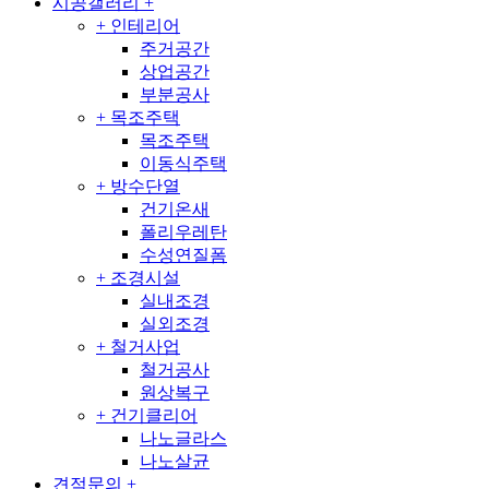
시공갤러리
+
+
인테리어
주거공간
상업공간
부분공사
+
목조주택
목조주택
이동식주택
+
방수단열
건기온새
폴리우레탄
수성연질폼
+
조경시설
실내조경
실외조경
+
철거사업
철거공사
원상복구
+
건기클리어
나노글라스
나노살균
견적문의
+