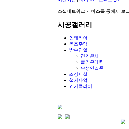
소셜네트워크 서비스를 통해서 로그
시공갤러리
인테리어
목조주택
방수단열
건기온새
폴리우레탄
수성연질폼
조경시설
철거사업
건기클리어