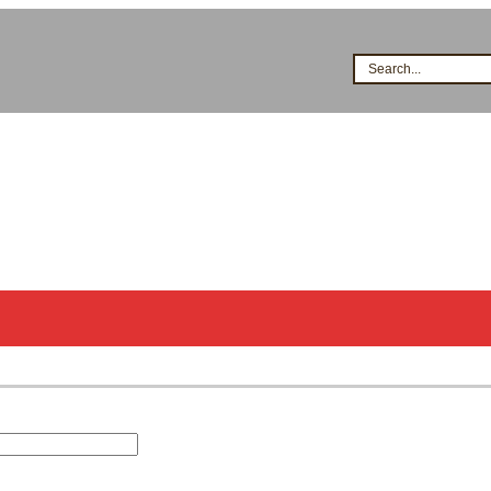
Search...
시공점현황
고객지원
지식&자료
이벤