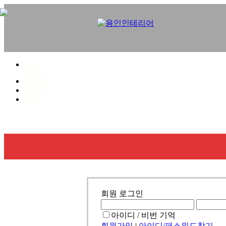
HOME
사이트맵
마이페이지
회원가입
로그인
회사소개
사업영역
시공갤러리
견적문의
회원 로그인
아이디 / 비번 기억
회원가입
|
아이디/패스워드찾기