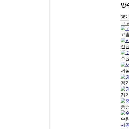
방
38
고흥
전원
수원
서울
경기
경기
충청
수원
시