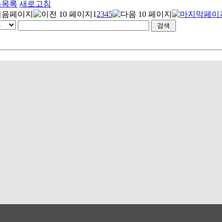
음목록
새로고침
1
2
3
4
5