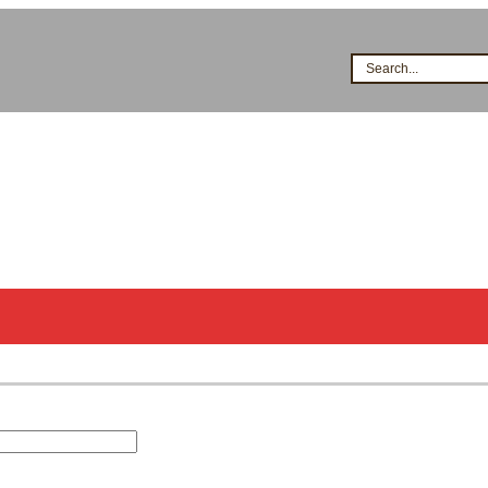
Search...
시공점현황
고객지원
지식&자료
이벤