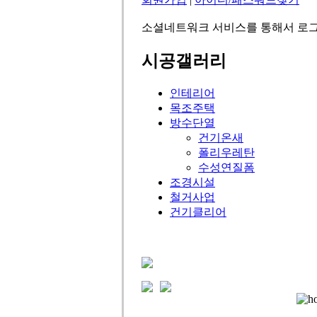
소셜네트워크 서비스를 통해서 로그
시공갤러리
인테리어
목조주택
방수단열
건기온새
폴리우레탄
수성연질폼
조경시설
철거사업
건기클리어