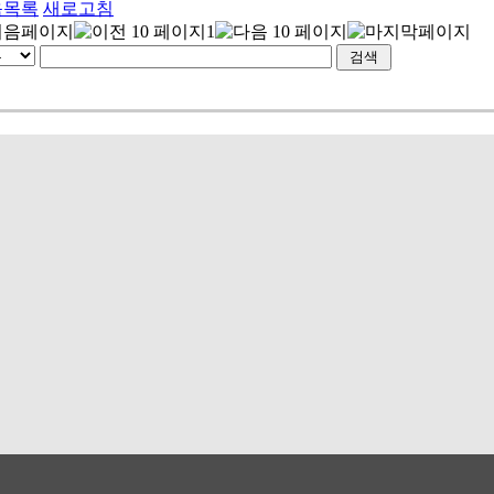
음목록
새로고침
1