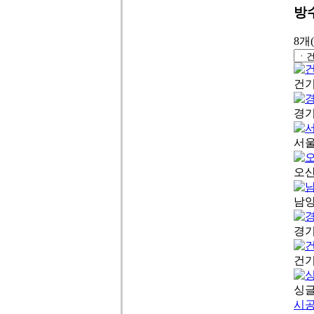
방
8개
건기
경기
서울
오산
남양
경기
건기
싱
시