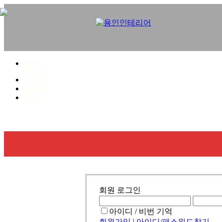
HOME
사이트맵
마이페이지
회원가입
로그인
회사소개
사업영역
시공갤러리
견적문의
회원 로그인
아이디 / 비번 기억
회원가입
|
아이디/패스워드찾기