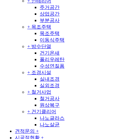
+
인테리어
주거공간
상업공간
부분공사
+
목조주택
목조주택
이동식주택
+
방수단열
건기온새
폴리우레탄
수성연질폼
+
조경시설
실내조경
실외조경
+
철거사업
철거공사
원상복구
+
건기클리어
나노글라스
나노살균
견적문의
+
시공점현황
+