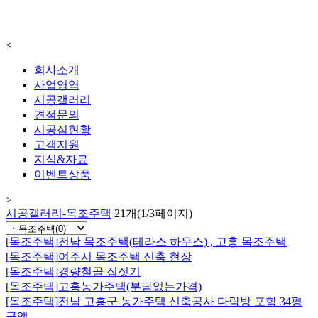
<
회사소개
사업영역
시공갤러리
견적문의
시공점현황
고객지원
지식&자료
이벤트상품
>
시공갤러리-목조주택
21개(1/3페이지)
[목조주택]
전남 목조주택(테라스 하우스) , 고흥 목조주택
[목조주택]
여주시 목조주택 신축 현장
[목조주택]
경량철골 집짓기
[목조주택]
고흥농가주택(부담없는가격)
[목조주택]
전남 고흥군 농가주택 신축공사 다락방 포함 34평
금액...