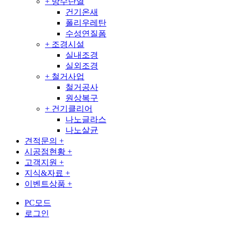
+
방수단열
건기온새
폴리우레탄
수성연질폼
+
조경시설
실내조경
실외조경
+
철거사업
철거공사
원상복구
+
건기클리어
나노글라스
나노살균
견적문의
+
시공점현황
+
고객지원
+
지식&자료
+
이벤트상품
+
PC모드
로그인