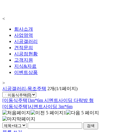
<
회사소개
사업영역
시공갤러리
견적문의
시공점현황
고객지원
지식&자료
이벤트상품
>
시공갤러리-목조주택
2개(1/1페이지)
[이동식주택]
3m*6m 시멘트사이딩 다락방 형
[이동식주택]
시멘트사이딩 3m*6m
1