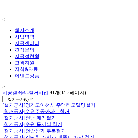
<
회사소개
사업영역
시공갤러리
견적문의
시공점현황
고객지원
지식&자료
이벤트상품
>
시공갤러리-철거사업
91개(1/12페이지)
[철거공사]
경기도이천시 주택리모델링철거
[철거공사]
수원주공아파트철거
[철거공사]
전남 폐가철거
[철거공사]
수원 독서실 철거
[철거공사]
천안상가 부분철거
[철거공사]
간단한 가벽과 에폭시 바닥 철거