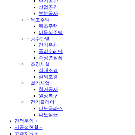
주거공간
상업공간
부분공사
+
목조주택
목조주택
이동식주택
+
방수단열
건기온새
폴리우레탄
수성연질폼
+
조경시설
실내조경
실외조경
+
철거사업
철거공사
원상복구
+
건기클리어
나노글라스
나노살균
견적문의
+
시공점현황
+
고객지원
+