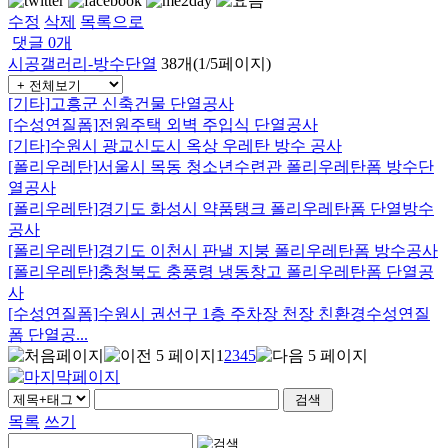
수정
삭제
목록으로
댓글
0
개
시공갤러리-방수단열
38개(1/5페이지)
[기타]
고흥군 신축건물 단열공사
[수성연질폼]
전원주택 외벽 주입식 단열공사
[기타]
수원시 광교신도시 옥상 우레탄 방수 공사
[폴리우레탄]
서울시 목동 청소년수련관 폴리우레탄폼 방수단
열공사
[폴리우레탄]
경기도 화성시 약품탱크 폴리우레탄폼 단열방수
공사
[폴리우레탄]
경기도 이천시 판낼 지붕 폴리우레탄폼 방수공사
[폴리우레탄]
충청북도 충풍령 냉동창고 폴리우레탄폼 단열공
사
[수성연질폼]
수원시 권선구 1층 주차장 천장 친환경수성연질
폼 단열공...
1
2
3
4
5
목록
쓰기